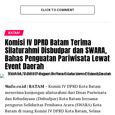
“Kalau ini ramai terus seperti ini nanti dalam satu, dua,
CLICK TO COMMENT
tiga akan muncul pasti pembangunan hotel baru karena
memang dibutuhkan, akan ada restoran-restoran baru,
akan muncul pertumbuhan ekonomi di daerah-daerah
BATAM
wisata super prioritas,” jelas presiden.
Komisi IV DPRD Batam Terima
Dikatakan, pemerintah juga terus berupaya menjajaki
Silaturahmi Disbudpar dan SWARA,
berbagai ajang internasional berbasis olahraga agar bisa
Bahas Penguatan Pariwisata Lewat
digelar di Indonesia. Saat ini pemerintah tengah
Event Daerah
menyiapkan tim agar bisa membawa gelaran balap
Formula 1 ke Tanah Air.
“Ya semua kita jajaki karena akan membawa brand-
9info.co.id | BATAM –
Komisi IV DPRD Kota Batam
brand kuat seperti F1 Powerboat, ini juga tidak mudah.
menerima kunjungan silaturahmi dari Dinas Pariwisata
Kita juga ingin menarik Formula 1 untuk juga masuk ke
dan Kebudayaan (Disbudpar) Kota Batam bersama
Indonesia, mungkin tahun depan. Ini baru penjajakan,
pengurus Solidaritas Pembawa Acara (SWARA) Kota
baru menyiapkan tim untuk menuju ke sana,”
Batam di ruang Komisi IV DPRD Kota Batam, Selasa
ungkapnya.