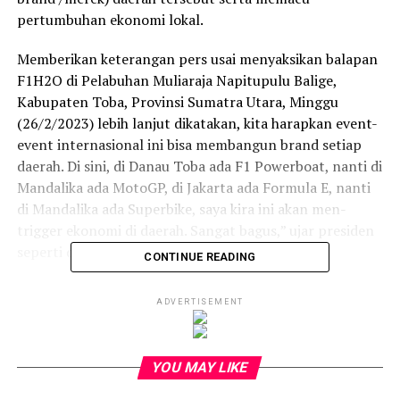
pertumbuhan ekonomi lokal.
Memberikan keterangan pers usai menyaksikan balapan
F1H2O di Pelabuhan Muliaraja Napitupulu Balige,
Kabupaten Toba, Provinsi Sumatra Utara, Minggu
(26/2/2023) lebih lanjut dikatakan, kita harapkan event-
event internasional ini bisa membangun brand setiap
daerah. Di sini, di Danau Toba ada F1 Powerboat, nanti di
Mandalika ada MotoGP, di Jakarta ada Formula E, nanti
di Mandalika ada Superbike, saya kira ini akan men-
trigger ekonomi di daerah. Sangat bagus,” ujar presiden
seperti dikutip dari presidenri.go.id .
CONTINUE READING
Di laman resmi Presiden Republik Indonesia yang
ADVERTISEMENT
menyajikan kabar dan dokumentasi kepresidenan
teraktual itu lebih lanjut disebutkan, dengan adanya
ajang internasional di sebuah daerah, maka akan tumbuh
YOU MAY LIKE
bisnis-bisnis penunjangnya seperti hotel maupun
restoran.