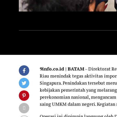
9info.co.id | BATAM
– Direktorat Re
Riau menindak tegas aktivitas impor 
Singapura. Penindakan tersebut me
kebijakan pemerintah yang melarang
perekonomian nasional, mengancam i
saing UMKM dalam negeri. Kegiatan ri
Operasi ini dipimpin langsung oleh D