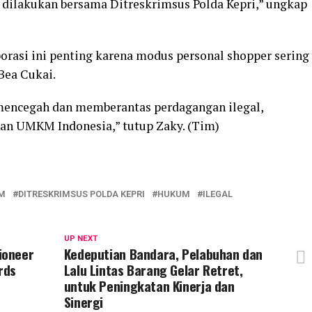
r dilakukan bersama Ditreskrimsus Polda Kepri,” ungkap
rasi ini penting karena modus personal shopper sering
Bea Cukai.
n mencegah dan memberantas perdagangan ilegal,
an UMKM Indonesia,” tutup Zaky. (Tim)
AM
DITRESKRIMSUS POLDA KEPRI
HUKUM
ILEGAL
UP NEXT
ioneer
Kedeputian Bandara, Pelabuhan dan
rds
Lalu Lintas Barang Gelar Retret,
untuk Peningkatan Kinerja dan
Sinergi