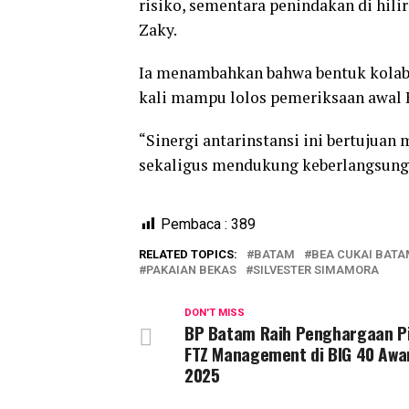
risiko, sementara penindakan di hili
Zaky.
Ia menambahkan bahwa bentuk kolabo
kali mampu lolos pemeriksaan awal 
“Sinergi antarinstansi ini bertujua
sekaligus mendukung keberlangsung
Pembaca :
389
RELATED TOPICS:
BATAM
BEA CUKAI BAT
PAKAIAN BEKAS
SILVESTER SIMAMORA
DON'T MISS
BP Batam Raih Penghargaan P
FTZ Management di BIG 40 Awa
2025