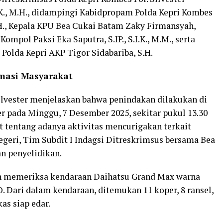
., M.H., didampingi Kabidpropam Polda Kepri Kombes
 M.H., Kepala KPU Bea Cukai Batam Zaky Firmansyah,
ompol Paksi Eka Saputra, S.IP., S.I.K., M.M., serta
lda Kepri AKP Tigor Sidabariba, S.H.
masi Masyarakat
ilvester menjelaskan bahwa penindakan dilakukan di
r pada Minggu, 7 Desember 2025, sekitar pukul 13.30
t tentang adanya aktivitas mencurigakan terkait
egeri, Tim Subdit I Indagsi Ditreskrimsus bersama Bea
n penyelidikan.
 memeriksa kendaraan Daihatsu Grand Max warna
O. Dari dalam kendaraan, ditemukan 11 koper, 8 ransel,
as siap edar.