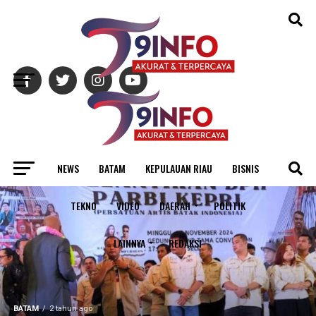
Exit mobile version
NEWS
BATAM
KEPULAUAN RIAU
BISNIS
TEKNO
VIDEO
DAERAH
POLITIK
LAINNYA
REDAKSI
BATAM
2 tahun ago