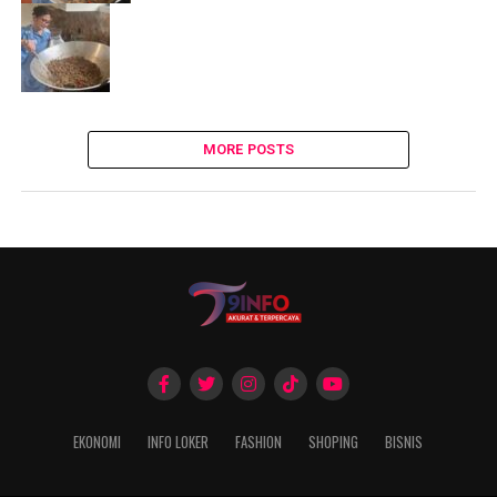
MORE POSTS
EKONOMI
INFO LOKER
FASHION
SHOPING
BISNIS