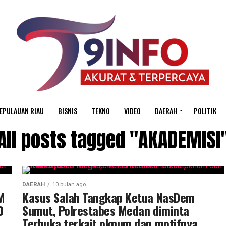
EPULAUAN RIAU
BISNIS
TEKNO
VIDEO
DAERAH
POLITIK
All posts tagged "AKADEMISI
DAERAH
10 bulan ago
M
Kasus Salah Tangkap Ketua NasDem
0
Sumut, Polrestabes Medan diminta
Terbuka terkait oknum dan motifnya