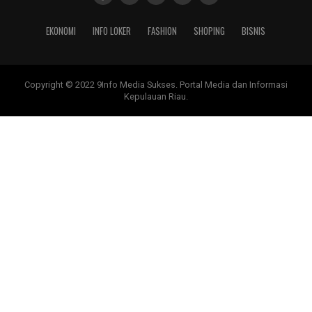
EKONOMI
INFO LOKER
FASHION
SHOPING
BISNIS
Copyright © 2022 9Info Media Sukses. Portal Media dan Informasi
Kepulauan Riau.