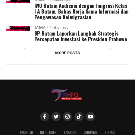
IWO Batam Audiensi dengan Imigrasi Kelas
I A Batam, Bahas Kerja Sama Informasi dan
Pengawasan Keimigrasian
BATAM
1 tahun ago
BP Batam Laporkan Langkah Strategis
Percepatan Investasi ke Presiden Prabowo
MORE POSTS
EKONOMI
INFO LOKER
FASHION
SHOPING
BISNIS