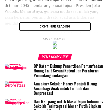
di tahun 2045 mendatang sesuai tujuan Presiden Joko
Widodo. Menurutnya, generasi muda saat inilah yang
akan berperan penting di satu abad usia Indonesia
mendatang.
CONTINUE READING
Generasi muda yang saat ini duduk di bangku Sekolah
Dasar (SD) dan Sekolah Menengah Pertama (SMP) akan
ADVERTISEMENT
menjadi pengambil keputusan. Baik di lingkungan BP
Batam, Pemko Batam, Pemprov Kepri maupun pada
YOU MAY LIKE
tingkat nasional di 2045.
BP Batam Dukung Penertiban Pemanfaatan
“Mudah-mudahan dengan kehadiran saya hari ini, bisa
Ruang Laut Sesuai Ketentuan Peraturan
memberi semangat untuk kepala sekolah, guru dan
Perundang-undangan
generasi penerus di Kota Batam. Sehingga Kota Batam
Amsakar: Sekolah Harus Menjadi Ruang
yang maju dan modern akan terwujud nantinya,” ujar
Aman bagi Anak untuk Tumbuh dan
Muhammad Rudi.
Berprestasi
Dari Rempang untuk Masa Depan Indonesia:
Sekolah Terintegrasi Merah Putih Siapkan