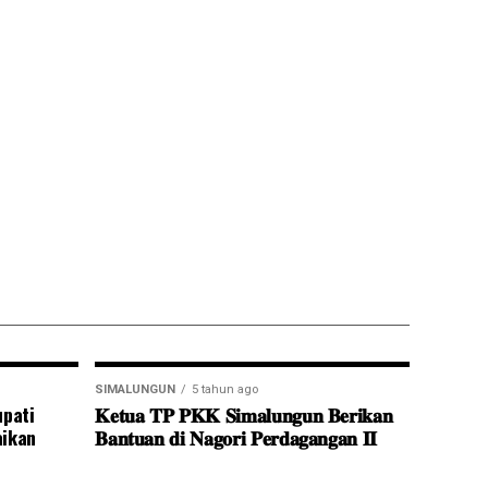
SIMALUNGUN
5 tahun ago
pati
𝐊𝐞𝐭𝐮𝐚 𝐓𝐏 𝐏𝐊𝐊 𝐒𝐢𝐦𝐚𝐥𝐮𝐧𝐠𝐮𝐧 𝐁𝐞𝐫𝐢𝐤𝐚𝐧
ikan
𝐁𝐚𝐧𝐭𝐮𝐚𝐧 𝐝𝐢 𝐍𝐚𝐠𝐨𝐫𝐢 𝐏𝐞𝐫𝐝𝐚𝐠𝐚𝐧𝐠𝐚𝐧 𝐈𝐈