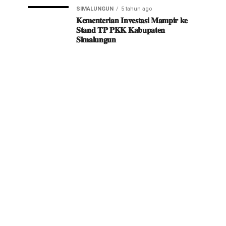
SIMALUNGUN
5 tahun ago
𝐊𝐞𝐦𝐞𝐧𝐭𝐞𝐫𝐢𝐚𝐧 𝐈𝐧𝐯𝐞𝐬𝐭𝐚𝐬𝐢 𝐌𝐚𝐦𝐩𝐢𝐫 𝐤𝐞
𝐒𝐭𝐚𝐧𝐝 𝐓𝐏 𝐏𝐊𝐊 𝐊𝐚𝐛𝐮𝐩𝐚𝐭𝐞𝐧
𝐒𝐢𝐦𝐚𝐥𝐮𝐧𝐠𝐮𝐧