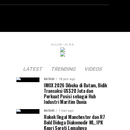
KOLOM IKLAN
LATEST
TRENDING
VIDEOS
BATAM
18 jam ago
IMOX 2026 Dibuka di Batam, Bidik
Transaksi US$20 Juta dan
Perkuat Posisi sebagai Hub
Industri Maritim Dunia
BATAM
1 hari ago
Rokok Ilegal Manchester dan R7
Bold Diduga Diakomodir WL, IPK
Kepri Soroti Lemahnya