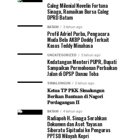
Caleg Milenial Novelin Fortuna
Sinaga, Ramaikan Bursa Caleg
DPRD Batam
BATAM
3 tahun ago
Profil Adriel Purba, Pengacara
Muda Bela AKBP Doddy Terkait
Kasus Teddy Minahasa
UNCATEGORIZED
5 tahun ago
Kedatangan Menteri PUPR, Bupati
Sampaikan Permohonan Perbaikan
Jalan di DPSP Danau Toba
SIMALUNGUN
5 tahun ago
𝐊𝐞𝐭𝐮𝐚 𝐓𝐏 𝐏𝐊𝐊 𝐒𝐢𝐦𝐚𝐥𝐮𝐧𝐠𝐮𝐧
𝐁𝐞𝐫𝐢𝐤𝐚𝐧 𝐁𝐚𝐧𝐭𝐮𝐚𝐧 𝐝𝐢 𝐍𝐚𝐠𝐨𝐫𝐢
𝐏𝐞𝐫𝐝𝐚𝐠𝐚𝐧𝐠𝐚𝐧 𝐈𝐈
BATAM
4 tahun ago
Radiapoh H. Sinaga Serahkan
Dokumen dan Aset Yayasan
Siboratu Sipitudai ke Pengurus
PPTSB Wilayah Kepri