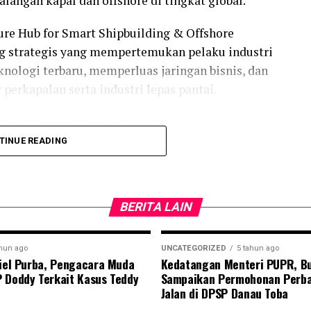
alangan kapal dan offshore di tingkat global.
ure Hub for Smart Shipbuilding & Offshore
g strategis yang mempertemukan pelaku industri
ologi terbaru, memperluas jaringan bisnis, dan
perkapalan serta industri lepas pantai.
Yong, mengatakan target transaksi tahun ini
i global masih menghadapi berbagai tantangan.
TINUE READING
ta dolar AS. Walaupun industri global masih
haan lebih memprioritaskan pemeliharaan
BERITA LAIN
ami tetap optimistis karena kebutuhan sektor
ahun ago
UNCATEGORIZED
5 tahun ago
riel Purba, Pengacara Muda
Kedatangan Menteri PUPR, Bu
 lebih dari 20 negara, antara lain Indonesia,
 Doddy Terkait Kasus Teddy
Sampaikan Permohonan Perba
a Selatan, China, India, Jerman, Italia, Prancis,
Jalan di DPSP Danau Toba
n peserta internasional tersebut semakin