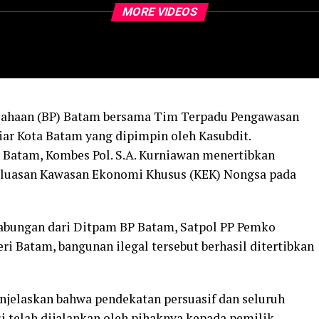
MORE VIDEOS
ahaan (BP) Batam bersama Tim Terpadu Pengawasan
ar Kota Batam yang dipimpin oleh Kasubdit.
 Batam, Kombes Pol. S.A. Kurniawan menertibkan
perluasan Kawasan Ekonomi Khusus (KEK) Nongsa pada
abungan dari Ditpam BP Batam, Satpol PP Pemko
ri Batam, bangunan ilegal tersebut berhasil ditertibkan
jelaskan bahwa pendekatan persuasif dan seluruh
i telah dijalankan oleh pihaknya kepada pemilik