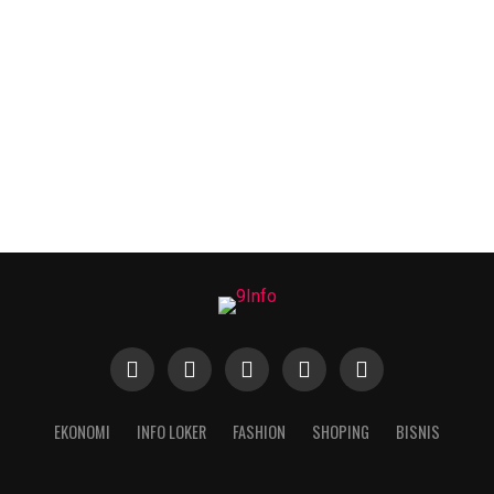
tu pusat bisnis maritim paling strategis di
EKONOMI
INFO LOKER
FASHION
SHOPING
BISNIS