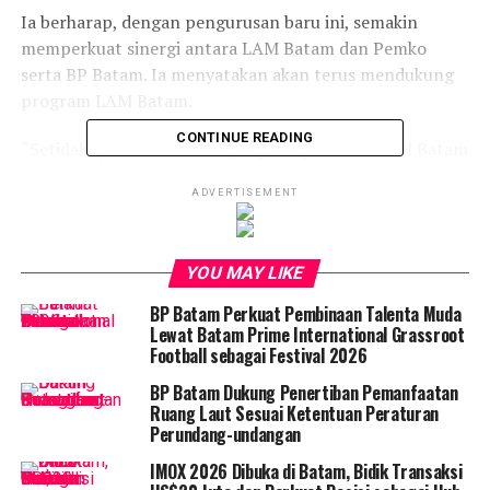
Ia berharap, dengan pengurusan baru ini, semakin
memperkuat sinergi antara LAM Batam dan Pemko
serta BP Batam. Ia menyatakan akan terus mendukung
program LAM Batam.
CONTINUE READING
“Setidaknya ada sembilan program prioritas LAM Batam
dan kami akan terus mendukung,” katanya.
ADVERTISEMENT
Dalam proses pengukuhan pengurus LAM Kepulauan
Riau Kota Batam ini dimulai dengan tari persembahan,
YOU MAY LIKE
menyentuhkan Indonesia Raya, pembacaan ayat Al-
Qur’an, Pembacaan Gurindam 12 oleh Raja Imesyha
BP Batam Perkuat Pembinaan Talenta Muda
Putri Jelita Binti H Raja Muhamad Amin.
Lewat Batam Prime International Grassroot
Football sebagai Festival 2026
Selain itu juga dilantunkan doa dan kemudian dilakukan
BP Batam Dukung Penertiban Pemanfaatan
prosesi pembawaan alat-alat kebesaran seperti Al-
Ruang Laut Sesuai Ketentuan Peraturan
Qur’an, SK, selempang, tanjak, dan keris tabal.
Perundang-undangan
IMOX 2026 Dibuka di Batam, Bidik Transaksi
Prosesi dilanjutkan pembacaan Surat Kebesaran