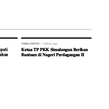
SIMALUNGUN
5 tahun ago
pati
𝐊𝐞𝐭𝐮𝐚 𝐓𝐏 𝐏𝐊𝐊 𝐒𝐢𝐦𝐚𝐥𝐮𝐧𝐠𝐮𝐧 𝐁𝐞𝐫𝐢𝐤𝐚𝐧
ikan
𝐁𝐚𝐧𝐭𝐮𝐚𝐧 𝐝𝐢 𝐍𝐚𝐠𝐨𝐫𝐢 𝐏𝐞𝐫𝐝𝐚𝐠𝐚𝐧𝐠𝐚𝐧 𝐈𝐈