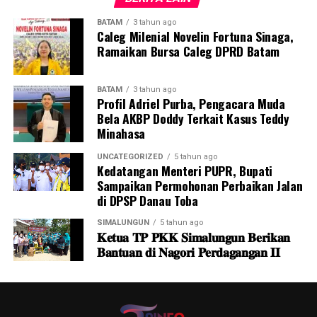
‎Merasa masih terdapat sejumlah pertanyaan yang belum
BATAM
3 tahun ago
memperoleh penjelasan memadai, keluarga akhirnya
Caleg Milenial Novelin Fortuna Sinaga,
membawa persoalan tersebut ke ranah hukum dengan
Ramaikan Bursa Caleg DPRD Batam
membuat pengaduan kepada Satreskrim Polresta
Barelang pada Sabtu, 8 Agustus 2026.
BATAM
3 tahun ago
Profil Adriel Purba, Pengacara Muda
Bela AKBP Doddy Terkait Kasus Teddy
‎Berdasarkan dokumen Surat Tanda Penerimaan
Minahasa
Permohonan Pengaduan, Laporan dan Perlindungan
Hukum yang diperlihatkan kepada wartawan,
UNCATEGORIZED
5 tahun ago
pengaduan tersebut tercatat dengan Nomor
Kedatangan Menteri PUPR, Bupati
Sampaikan Permohonan Perbaikan Jalan
504/VIII/2026/Satreskrim.
di DPSP Danau Toba
‎Laporan disampaikan oleh Serina Sitinjak selaku
SIMALUNGUN
5 tahun ago
𝐊𝐞𝐭𝐮𝐚 𝐓𝐏 𝐏𝐊𝐊 𝐒𝐢𝐦𝐚𝐥𝐮𝐧𝐠𝐮𝐧 𝐁𝐞𝐫𝐢𝐤𝐚𝐧
keluarga korban. Dalam dokumen tersebut, perkara yang
𝐁𝐚𝐧𝐭𝐮𝐚𝐧 𝐝𝐢 𝐍𝐚𝐠𝐨𝐫𝐢 𝐏𝐞𝐫𝐝𝐚𝐠𝐚𝐧𝐠𝐚𝐧 𝐈𝐈
diadukan berkaitan dengan dugaan tindak pidana
kelalaian tenaga medis atau tenaga kesehatan yang
mengakibatkan pasien mengalami luka berat,
sebagaimana dirujuk dalam Pasal 440 ayat (1) UU Nomor