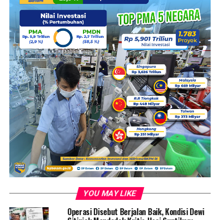
penuh tanggung jawab dan profesionalisme, untuk
menjaga keadilan serta hukum yang berlaku di
Indonesia. (Mat)
Pembaca :
516
RELATED TOPICS:
ADVOKAT
KEPRI
PELANTIKAN
PENGACARA
PENGADILAN TINGGI
PERADI BATAM
PROFESI
SUMPAH JABATAN
TANJUNGPINANG
UP NEXT
Polda Kepri Ungkap Kasus Pengiriman PMI Non-
Prosedural di Batam
DON'T MISS
BP Batam Gelar Entry Meeting Laporan Pengawasan
Bidang Kerjasama Investasi dan Pembiayaan
Pembangunan Bersama BPKP RI
YOU MAY LIKE
Operasi Disebut Berjalan Baik, Kondisi Dewi