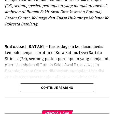
(24), seorang pasien perempuan yang menjalani operasi
ambeien di Rumah Sakit Awal Bros kawasan Botania,
Batam Center, Keluarga dan Kuasa Hukumnya Melapor Ke
Polresta Barelang.
9info.co.id | BATAM
– Kasus dugaan kelalaian medis
kembali menjadi sorotan di Kota Batam. Dewi Sartika
Sitinjak (24), seorang pasien perempuan yang menjalani
operasi ambeien di Rumah Sakit Awal Bros kawasan
Botania, Batam Center, dilaporkan mengalami kondisi
kritis hingga harus menjalani perawatan intensif di
ruang ICU selama sekitar 10 hari.
CONTINUE READING
‎Keluarga menduga kondisi kritis tersebut berkaitan
dengan pemberian sejumlah obat melalui suntikan
setelah Dewi menjalani operasi.
BERITA LAIN