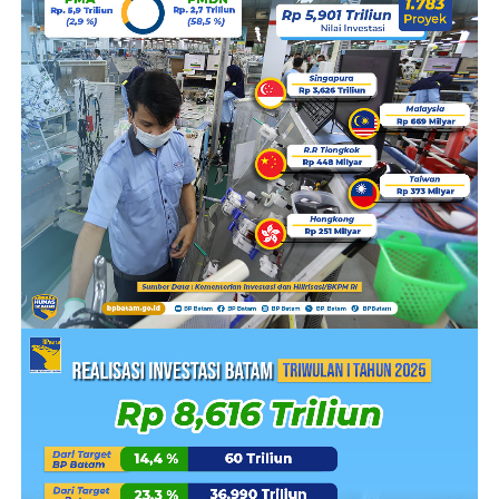
Selanjutnya, Pada Kamis, 13 Februari 2025, para advokat
yang telah dilantik melanjutkan prosesi penyumpahan
di Pengadilan Tinggi Provinsi Kepulauan Riau, yang
menandakan dimulainya karier mereka sebagai advokat.
Acara ini diorganisir oleh DPC Peradi Batam, yang
dipimpin oleh Mustari, S.H. sebagai Ketua, Dr. Isfandir
Hutasoit, S.H., M.H. sebagai Sekretaris, dan Tantimin,
S.H., M.H. sebagai Bendahara.
Dalam kesempatan ini, Sekretaris DPC Peradi Batam, Dr.
Isfandir Hutasoit, S.H., M.H., menyampaikan komitmen
DPC Peradi Batam untuk terus membentuk advokat
yang berkarya lebih baik dan berperan aktif dalam
penegakan hukum.
Melalui acara pelantikan ini, diharapkan para advokat
yang baru dilantik dapat menjalankan tugasnya dengan