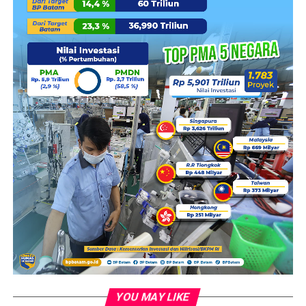
masyarakat.
“Mari kita semua saling bersinergi untuk Batam lebih
baik,” pesan Li. (DN)
Pembaca :
527
RELATED TOPICS:
ASLI
BATAM
BP BATAM
INSENTIF
LANSIA
PROGRAM
UP NEXT
Li Claudia Chandra Pimpin Rapat Koordinasi Penanganan
Banjir dan Isu Strategis Kota Batam
DON'T MISS
Klarifikasi Terbuka, David Sembiring, S.H, : Mangihut
Rajagukguk Tak Terlibat dalam Proyek Penjualan Pasir
Seatrium
YOU MAY LIKE