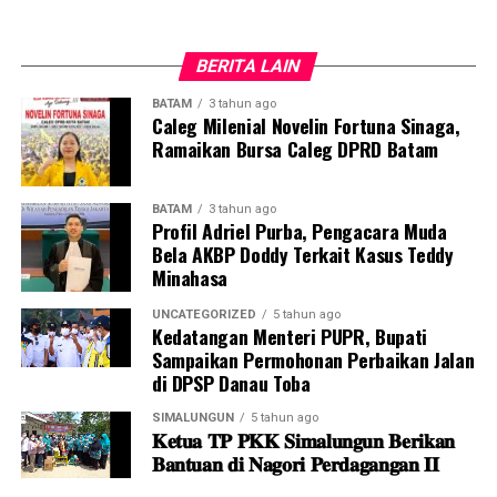
memberikan masyarakat pelayanan kesehatan yang
tidak hanya cepat, tetapi juga terjamin mutu dan
keamanannya,” ujar Anggota/Deputi Bidang Pelayanan
BERITA LAIN
Umum BP Batam, Ariastuty Sirait.
BATAM
3 tahun ago
Caleg Milenial Novelin Fortuna Sinaga,
Ariastuty menegaskan bahwa keselamatan pasien selalu
Ramaikan Bursa Caleg DPRD Batam
menjadi prioritas dalam penyelenggaraan layanan
kesehatan di RSBP Batam. Oleh sebab itu, penguatan
BATAM
3 tahun ago
kerja sama dengan BPOM Batam menjadi bagian penting
Profil Adriel Purba, Pengacara Muda
agar kualitas tata kelola dan distribusi obat tetap
Bela AKBP Doddy Terkait Kasus Teddy
terjaga.
Minahasa
UNCATEGORIZED
5 tahun ago
Ia menilai, baik RSBP Batam maupun BPOM Batam,
Kedatangan Menteri PUPR, Bupati
berupaya untuk membangun sistem pengawasan obat
Sampaikan Permohonan Perbaikan Jalan
yang lebih terintegrasi. Sehingga, tiap tahapan, mulai
di DPSP Danau Toba
dari proses distribusi, penyimpanan, sampai
SIMALUNGUN
5 tahun ago
penggunaan obat oleh pasien dapat berjalan sesuai
𝐊𝐞𝐭𝐮𝐚 𝐓𝐏 𝐏𝐊𝐊 𝐒𝐢𝐦𝐚𝐥𝐮𝐧𝐠𝐮𝐧 𝐁𝐞𝐫𝐢𝐤𝐚𝐧
standar keamanan mutu.
𝐁𝐚𝐧𝐭𝐮𝐚𝐧 𝐝𝐢 𝐍𝐚𝐠𝐨𝐫𝐢 𝐏𝐞𝐫𝐝𝐚𝐠𝐚𝐧𝐠𝐚𝐧 𝐈𝐈