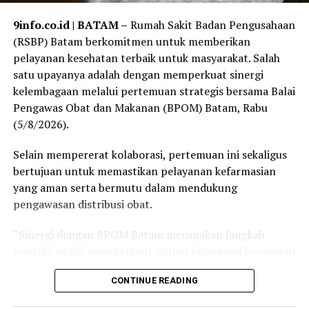
9info.co.id | BATAM –
Rumah Sakit Badan Pengusahaan
(RSBP) Batam berkomitmen untuk memberikan
pelayanan kesehatan terbaik untuk masyarakat. Salah
satu upayanya adalah dengan memperkuat sinergi
kelembagaan melalui pertemuan strategis bersama Balai
Pengawas Obat dan Makanan (BPOM) Batam, Rabu
(5/8/2026).
Selain mempererat kolaborasi, pertemuan ini sekaligus
bertujuan untuk memastikan pelayanan kefarmasian
yang aman serta bermutu dalam mendukung
pengawasan distribusi obat.
“Sinergi dengan BPOM Batam merupakan langkah
penting untuk memperkuat sistem pelayanan kesehatan
di RSBP Batam. Bagi kami, ketersediaan obat merupakan
CONTINUE READING
bagian yang tidak terpisahkan dari keselamatan pasien.
Karena itu, penguatan koordinasi ini diharapkan dapat