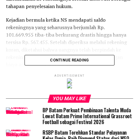
tahapan penyelesaian hukum.
Kejadian bermula ketika NS mendapati saldo
rekeningnya yang seharusnya berjumlah Rp.
101.669.955 tiba-tiba berkurang drastis hingga hanya
tersisa Rp. 567.455. Setelah diperiksa melalui rekening
koran, diketahui bahwa uangnya telah berpindah ke
rekening yang tidak dikenalnya, termasuk potongan
CONTINUE READING
biaya administrasi sebesar Rp. 2.500.
ADVERTISEMENT
Merasa dirugikan, NS segera meminta
pertanggungjawaban dari pihak BNI. Kasus ini kemudian
mendapat perhatian serius dari tim kuasa hukumnya,
YOU MAY LIKE
Jhon Asron dan Sebastian Surbakti dari Kantor Hukum
JAP & Partner.
BP Batam Perkuat Pembinaan Talenta Muda
Lewat Batam Prime International Grassroot
Jhon Asron menegaskan bahwa jika kehilangan dana
Football sebagai Festival 2026
tersebut bukan karena kesalahan kliennya, maka pihak
RSBP Batam Torehkan Standar Pelayanan
bank harus bertanggung jawab atas kerugian yang
Kelas Dunia, Raih Diamond Status dari WSO