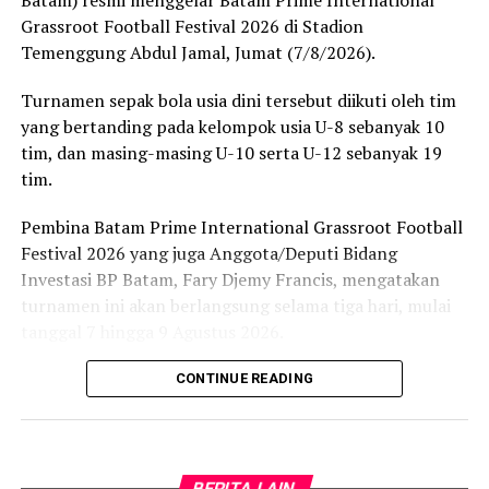
Deputi IV BP Batam Tinjau Progres Pembangunan Rumah
Grassroot Football Festival 2026 di Stadion
Baru Warga Rempang di Tanjung Banon
Temenggung Abdul Jamal, Jumat (7/8/2026).
DON'T MISS
Terima Sertifikat Hak Milik, Warga Rempang Apresiasi
Turnamen sepak bola usia dini tersebut diikuti oleh tim
Komitmen Presiden Prabowo dan BP Batam
yang bertanding pada kelompok usia U-8 sebanyak 10
tim, dan masing-masing U-10 serta U-12 sebanyak 19
tim.
Pembina Batam Prime International Grassroot Football
Festival 2026 yang juga Anggota/Deputi Bidang
Investasi BP Batam, Fary Djemy Francis, mengatakan
turnamen ini akan berlangsung selama tiga hari, mulai
tanggal 7 hingga 9 Agustus 2026.
Fary menjelaskan, Batam Prime International Grassroot
CONTINUE READING
Football Festival 2026 dirancang dalam tiga tahapan.
Tahap pertama diawali dengan kompetisi tingkat
regional di Batam. Selanjutnya, para peserta akan
BERITA LAIN