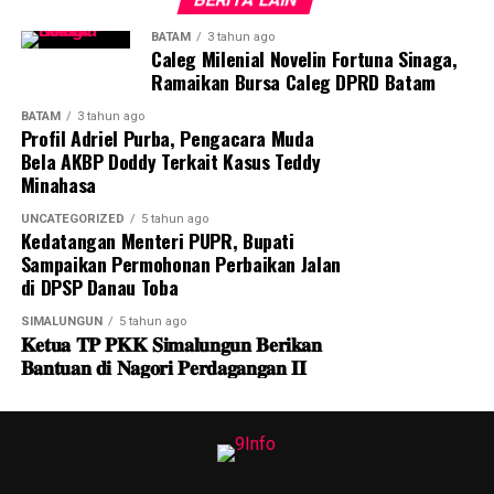
berkompetisi pada level internasional bersama tim dari
BATAM
3 tahun ago
Singapura, Malaysia, dan Brunei Darussalam. Adapun
Caleg Milenial Novelin Fortuna Sinaga,
tahap puncak akan menghadirkan seri internasional
Ramaikan Bursa Caleg DPRD Batam
kategori senior yang mempertemukan para juara liga.
BATAM
3 tahun ago
Profil Adriel Purba, Pengacara Muda
“Turnamen tersebut tidak sekadar menjadi ajang
Bela AKBP Doddy Terkait Kasus Teddy
pertandingan, tetapi juga menjadi wadah penjaringan
Minahasa
talenta muda dengan menggandeng PSSI Kota Batam
UNCATEGORIZED
5 tahun ago
sebagai mitra,” ujarnya.
Kedatangan Menteri PUPR, Bupati
Sampaikan Permohonan Perbaikan Jalan
Fary melanjutkan, pemain-pemain potensial yang
di DPSP Danau Toba
terpilih nantinya akan mendapatkan pembinaan
berkelanjutan melalui akademi sepak bola yang
SIMALUNGUN
5 tahun ago
𝐊𝐞𝐭𝐮𝐚 𝐓𝐏 𝐏𝐊𝐊 𝐒𝐢𝐦𝐚𝐥𝐮𝐧𝐠𝐮𝐧 𝐁𝐞𝐫𝐢𝐤𝐚𝐧
didukung BP Batam bersama Pemerintah Kota Batam.
𝐁𝐚𝐧𝐭𝐮𝐚𝐧 𝐝𝐢 𝐍𝐚𝐠𝐨𝐫𝐢 𝐏𝐞𝐫𝐝𝐚𝐠𝐚𝐧𝐠𝐚𝐧 𝐈𝐈
Sementara itu, Kepala BP Batam, Amsakar Achmad,
mengapresiasi penyelenggaraan Batam Prime
International Grassroot Football Festival 2026.