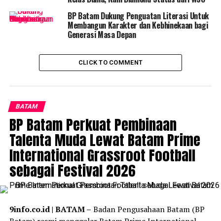
dialami NS.
BP Batam Dukung Penguatan Literasi Untuk
Membangun Karakter dan Kebhinekaan bagi
Sementara itu, Sebastian Surbakti, S.H., menyoroti
Generasi Masa Depan
lemahnya sistem keamanan perbankan yang
memungkinkan kasus seperti ini terjadi. “Kami tidak
CLICK TO COMMENT
hanya memperjuangkan hak klien kami, tetapi juga ingin
mengedukasi masyarakat agar lebih berhati-hati dalam
menyimpan uang di bank,” ujarnya.
BATAM
Setelah melalui proses panjang, akhirnya dana NS
BP Batam Perkuat Pembinaan
dikembalikan sepenuhnya ke rekeningnya. Keberhasilan
ini menjadi bukti bahwa perjuangan hukum dapat
Talenta Muda Lewat Batam Prime
membela hak-hak nasabah yang merasa dirugikan (DN)
International Grassroot Football
sebagai Festival 2026
Pembaca :
523
RELATED TOPICS:
BANK BNI
BATAM
BUMN
HUKUM
KANTOR HUKUM JAP
NASABAH
OJK
OMBUSDMAN
9info.co.id | BATAM –
Badan Pengusahaan Batam (BP
Batam) resmi menggelar Batam Prime International
UP NEXT