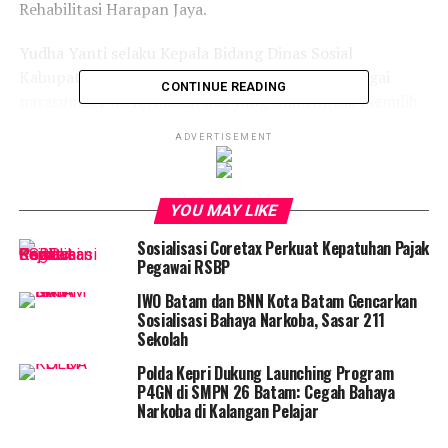
Rehabilitasi Harapan Jaya.
Yudha Yanti selaku Kepala Bidang Dinas Sosial
Kabupaten Simalungun sekaligus bertindak sebagai
CONTINUE READING
narasumber menjelaskan hak yang sama untuk memilih
dan dipilih pada Pemilu Serentak Tahun 2024 bagi
ADVERTISEMENT
penyandang disabilitas.
Dalam kesempatan itu, Koordinator Divisi (Kordiv)
YOU MAY LIKE
Pengawasan dan Hubungan antar Lembaga Bawaslu
Kabupaten Simalungun M Adil Saragih menyarankan
Sosialisasi Coretax Perkuat Kepatuhan Pajak
kepada peserta untuk proaktif dalam pengawasan
Pegawai RSBP
tahapan Pemilu Serentak Tahun 2024 baik sebagai
IWO Batam dan BNN Kota Batam Gencarkan
pemilih maupun sebagai penyelenggara.
Sosialisasi Bahaya Narkoba, Sasar 211
Sekolah
Sementara itu, pada sesi diskusi, beberapa peserta
Polda Kepri Dukung Launching Program
menyampaikan hambatan yang dialami dalam
P4GN di SMPN 26 Batam: Cegah Bahaya
melaksanakan berbagai aktifitas termasuk dalam
Narkoba di Kalangan Pelajar
pelaksanaan Pemilu mendatang, sembari menyampaikan