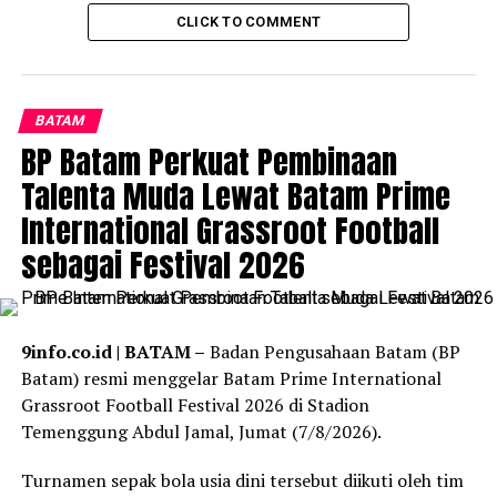
saran dan permohonan kepada Dinas Sosial dan Bawaslu
CLICK TO COMMENT
Kabupaten Simalungun.
“Kami mohon agar TPS (Tempat Pemungutan Suara)
dapat menyediakan sarana dan prasarana bagi
BATAM
penyandang disabilitas seperti kursi roda, kamar mandi
BP Batam Perkuat Pembinaan
dan jalan menuju TPS yang rata (tidak mendaki), “ujar
Talenta Muda Lewat Batam Prime
Samson Sitanggang, salah sorang penyandang
disabilitas dari Pusat Rehabilitasi Harapan Jaya.
International Grassroot Football
sebagai Festival 2026
Permohonan yang disampaikan Samson mendapat
tanggapan yang positif oleh pihak Dinas Sosial dan
Bawaslu Kabupaten Simalungun sebagai masukan yang
akan dilanjutkan kepada pihak terkait.
9info.co.id | BATAM –
Badan Pengusahaan Batam (BP
Batam) resmi menggelar Batam Prime International
Tak hanya membahas tentang hak pilih bagi
Grassroot Football Festival 2026 di Stadion
penyandang disabilitas, dalam kegiatan sosialisasi itu,
Temenggung Abdul Jamal, Jumat (7/8/2026).
narasumber juga menjelaskan beberapa kemudahan bagi
kaum disabilitas diantaranya pembeda identitas diri
Turnamen sepak bola usia dini tersebut diikuti oleh tim