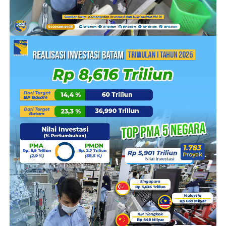
sebagai biaya jaminan atas penggunaan listrik selama
menjadi pelanggan PLN Batam.
“Kami informasikan juga bahwa promo Cahaya Ramadan
berlaku dan dapat dinikmati untuk semua rumah ibadah.
Momentum ini akan menjadi kesempatan yang baik bagi
seluruh pelanggan karena kedepannya belum tentu
akan ada promo serupa,” jelasnya lagi.
“Untuk mendapatkan promo ini, pelanggan hanya perlu
berkunjung ke Kantor Unit Pelaksana Pelayanan
Pelanggan (UP3) yang terletak di Batam Center, Nagoya,
Batu Aji, atau Tiban dengan membawa identitas diri dan
bukti rekening pembayaran terakhir. Bisa juga
menghubungi Contact Center PLN Batam di (0778)
5702 123, Pelayanan Virtual PLN Batam, atau media
sosial PLN Batam. Petugas kami akan memberikan
informasi dan membantu prosesnya dengan senang
hati,” pungkas Khairullah.(DN)