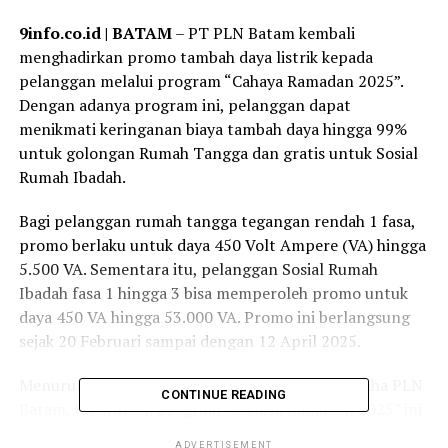
9info.co.id | BATAM
– PT PLN Batam kembali
menghadirkan promo tambah daya listrik kepada
pelanggan melalui program “Cahaya Ramadan 2025”.
Dengan adanya program ini, pelanggan dapat
menikmati keringanan biaya tambah daya hingga 99%
untuk golongan Rumah Tangga dan gratis untuk Sosial
Rumah Ibadah.
Bagi pelanggan rumah tangga tegangan rendah 1 fasa,
promo berlaku untuk daya 450 Volt Ampere (VA) hingga
5.500 VA. Sementara itu, pelanggan Sosial Rumah
Ibadah fasa 1 hingga 3 bisa memperoleh promo untuk
daya 450 VA hingga 53.000 VA. Promo ini berlangsung
sejak 20 Februari sampai dengan 12 April 2025.
Menurut Direktur Bisnis dan Pengembangan Usaha PLN
CONTINUE READING
Batam, Khairullah, program “Cahaya Ramadan 2025” ini
merupakan salah satu bentuk kepedulian kepada
ADVERTISEMENT