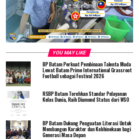
Pembaca :
275
RELATED TOPICS:
BATAM
DISKON
PLN BATAM
PROMO RAMADHAN
TAMBAH DAYA
UP NEXT
Irjen Pol.Asep Safrudin Terima Prosesi Tepung Tawar
YOU MAY LIKE
Adat Melayu di Gedung LAM Kepri
BP Batam Perkuat Pembinaan Talenta Muda
DON'T MISS
Lewat Batam Prime International Grassroot
Hadiri Pisah Sambut Kepala Bakamla Batam, BP Batam
Football sebagai Festival 2026
Harapkan Koordinasi dan Kolaborasi Terus Terjalin
RSBP Batam Torehkan Standar Pelayanan
Kelas Dunia, Raih Diamond Status dari WSO
BP Batam Dukung Penguatan Literasi Untuk
Membangun Karakter dan Kebhinekaan bagi
Generasi Masa Depan