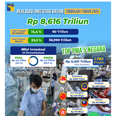
pelanggan serta komitmen PLN Batam dalam
memberikan kemudahan kepada masyarakat guna
memenuhi kebutuhan listrik, khususnya pada
momentum bulan suci.
“Pada bulan Ramadan hingga Idulfitri, kebutuhan listrik
masyarakat cenderung meningkat. Dengan hadirnya
promo tambah daya dari PLN Batam, kami berharap
pelanggan dapat beribadah dengan semakin nyaman.
Semoga melalui program ini, PLN Batam dapat memberi
manfaat yang semakin nyata bagi masyarakat,” papar
Khairullah.
Ia juga menerangkan, sebagai gambaran untuk golongan
Rumah Tangga, misalnya terdapat pelanggan dengan
daya 900 VA yang ingin melakukan naik daya ke 2.200
VA. Jika pada kondisi normal pelanggan tersebut harus
menyiapkan Rp1.560.000, kini cukup membayar
Rp144.600 ditambah Uang Jaminan Layanan (UJL)