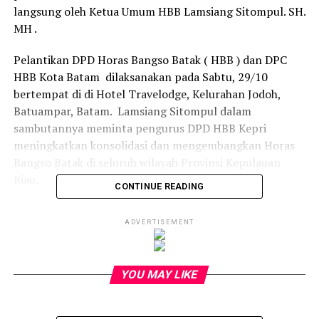
langsung oleh Ketua Umum HBB Lamsiang Sitompul. SH.
MH .
Pelantikan DPD Horas Bangso Batak ( HBB ) dan DPC
HBB Kota Batam dilaksanakan pada Sabtu, 29/10
bertempat di di Hotel Travelodge, Kelurahan Jodoh,
Batuampar, Batam. Lamsiang Sitompul dalam
sambutannya meminta pengurus DPD HBB Kepri
meningkatkan konsolidasi dan mengembangkan Horas
Bangso Batak di seluruh wilayah Provinsi Kepulauan
Riau.
CONTINUE READING
“Ini harus menjadi fokus DPD dan DPC. HBB juga harus
ADVERTISEMENT
menghasilkan sesuatu yang bermanfaat bagi organisasi
dan masyarakat umum,” kata Lamsiang. Ia meminta HBB
bersinergi dengan pemerintah dan menciptakan
YOU MAY LIKE
program-program yang membantu masyarakat, “
tegasnya sambil membuat para peserta dan undangan
seperti Organisasi PBB, IPK dan lainnya tertawa