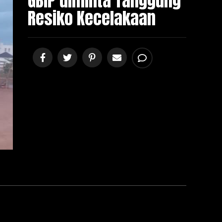
GBIP diminta Tanggung
Resiko Kecelakaan