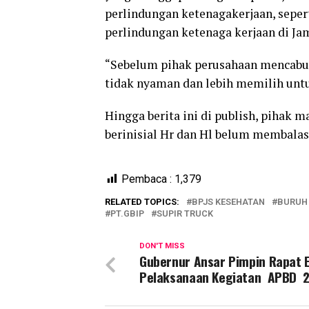
perlindungan ketenagakerjaan, seper
perlindungan ketenaga kerjaan di Ja
“Sebelum pihak perusahaan mencabut
tidak nyaman dan lebih memilih untu
Hingga berita ini di publish, pihak 
berinisial Hr dan Hl belum membalas
Pembaca :
1,379
RELATED TOPICS:
BPJS KESEHATAN
BURUH
PT.GBIP
SUPIR TRUCK
DON'T MISS
Gubernur Ansar Pimpin Rapat E
Pelaksanaan Kegiatan APBD 