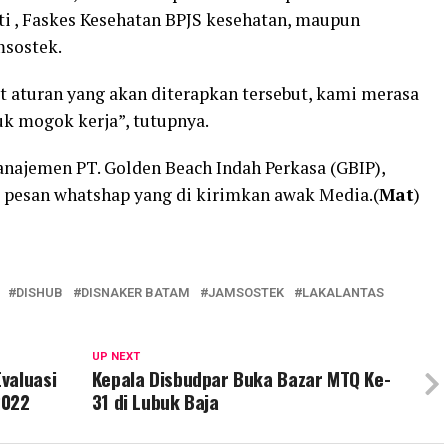
ti , Faskes Kesehatan BPJS kesehatan, maupun
msostek.
 aturan yang akan diterapkan tersebut, kami merasa
k mogok kerja”, tutupnya.
manajemen PT. Golden Beach Indah Perkasa (GBIP),
 pesan whatshap yang di kirimkan awak Media.(
Mat
)
DISHUB
DISNAKER BATAM
JAMSOSTEK
LAKALANTAS
UP NEXT
valuasi
Kepala Disbudpar Buka Bazar MTQ Ke-
2022
31 di Lubuk Baja